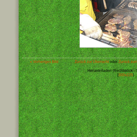
« Vorheriges Bild
Zurück zur Übersicht
oder
Zurück zum
Herunterladen (Rechtsklick - 
[
300x225
]