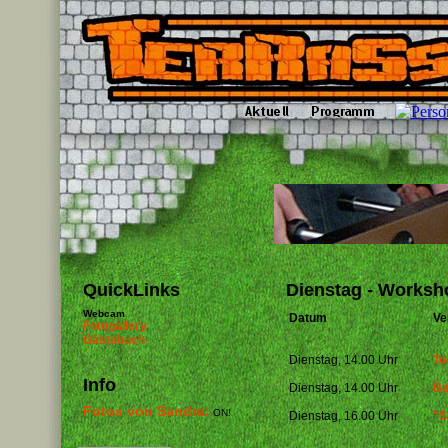
QuickLinks
Dienstag - Worksh
Webcam
Datum
Ve
Fotogallery
Gästebuch
Dienstag, 14.00 Uhr
To
Info
Dienstag, 14.00 Uhr
Be
Fotos von Sandra:
ON!
Dienstag, 16.00 Uhr
"S