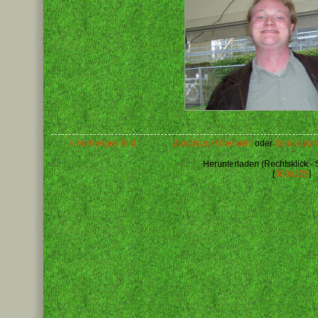
« Vorheriges Bild
Zurück zur Übersicht
oder
Zurück zum
Herunterladen (Rechtsklick - 
[
300x225
]